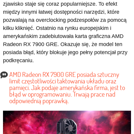
zjawisko staje się coraz popularniejsze. To efekt
między innymi łatwej dostępności narzędzi, które
pozwalają na overclocking podzespołów za pomocą
kilku kliknięć. Ostatnio na rynku europejskim i
amerykańskim zadebiutowała karta graficzna AMD
Radeon RX 7900 GRE. Okazuje się, że model ten
posiada błąd, który blokuje jego pełny potencjał przy
podkręcaniu.
AMD Radeon RX 7900 GRE posiada sztuczny
limit częstotliwości taktowania układu oraz
pamięci. Jak podaje amerykańska firma, jest to
błąd w oprogramowaniu. Trwają prace nad
odpowiednią poprawką.