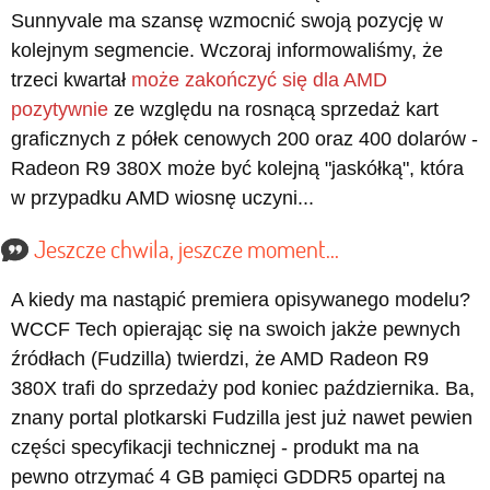
Sunnyvale ma szansę wzmocnić swoją pozycję w
kolejnym segmencie. Wczoraj informowaliśmy, że
trzeci kwartał
może zakończyć się dla AMD
pozytywnie
ze względu na rosnącą sprzedaż kart
graficznych z półek cenowych 200 oraz 400 dolarów -
Radeon R9 380X może być kolejną "jaskółką", która
w przypadku AMD wiosnę uczyni...
Jeszcze chwila, jeszcze moment...
A kiedy ma nastąpić premiera opisywanego modelu?
WCCF Tech opierając się na swoich jakże pewnych
źródłach (Fudzilla) twierdzi, że AMD Radeon R9
380X trafi do sprzedaży pod koniec października. Ba,
znany portal plotkarski Fudzilla jest już nawet pewien
części specyfikacji technicznej - produkt ma na
pewno otrzymać 4 GB pamięci GDDR5 opartej na