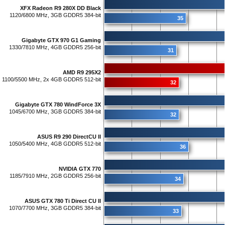
XFX Radeon R9 280X DD Black
1120/6800 MHz, 3GB GDDR5 384-bit
35
Gigabyte GTX 970 G1 Gaming
1330/7810 MHz, 4GB GDDR5 256-bit
31
AMD R9 295X2
1100/5500 MHz, 2x 4GB GDDR5 512-bit
32
Gigabyte GTX 780 WindForce 3X
1045/6700 MHz, 3GB GDDR5 384-bit
32
ASUS R9 290 DirectCU II
1050/5400 MHz, 4GB GDDR5 512-bit
36
NVIDIA GTX 770
1185/7910 MHz, 2GB GDDR5 256-bit
34
ASUS GTX 780 Ti Direct CU II
1070/7700 MHz, 3GB GDDR5 384-bit
33