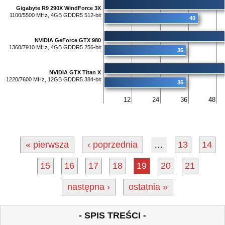
Gigabyte R9 290X WindForce 3X
1100/5500 MHz, 4GB GDDR5 512-bit
40
NVIDIA GeForce GTX 980
1360/7910 MHz, 4GB GDDR5 256-bit
35
NVIDIA GTX Titan X
1220/7600 MHz, 12GB GDDR5 384-bit
35
12
24
36
48
« pierwsza
‹ poprzednia
…
13
14
15
16
17
18
19
20
21
następna ›
ostatnia »
- SPIS TREŚCI -