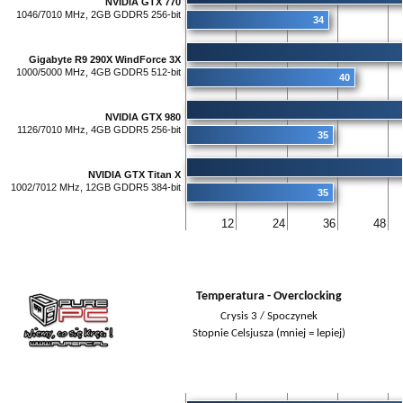
NVIDIA GTX 770
1046/7010 MHz, 2GB GDDR5 256-bit
34
Gigabyte R9 290X WindForce 3X
1000/5000 MHz, 4GB GDDR5 512-bit
40
NVIDIA GTX 980
1126/7010 MHz, 4GB GDDR5 256-bit
35
NVIDIA GTX Titan X
1002/7012 MHz, 12GB GDDR5 384-bit
35
12
24
36
48
Temperatura - Overclocking
Crysis 3 / Spoczynek
Stopnie Celsjusza (mniej = lepiej)