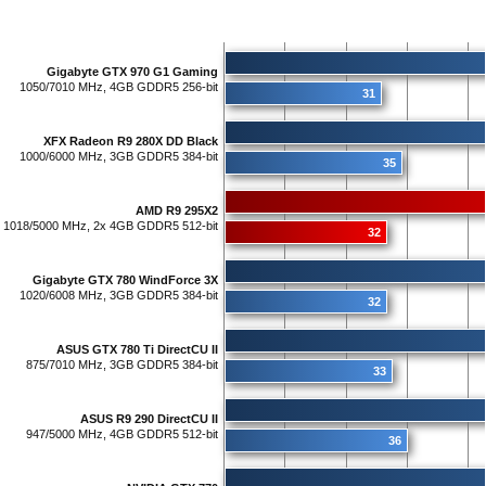
Gigabyte GTX 970 G1 Gaming
1050/7010 MHz, 4GB GDDR5 256-bit
31
XFX Radeon R9 280X DD Black
1000/6000 MHz, 3GB GDDR5 384-bit
35
AMD R9 295X2
1018/5000 MHz, 2x 4GB GDDR5 512-bit
32
Gigabyte GTX 780 WindForce 3X
1020/6008 MHz, 3GB GDDR5 384-bit
32
ASUS GTX 780 Ti DirectCU II
875/7010 MHz, 3GB GDDR5 384-bit
33
ASUS R9 290 DirectCU II
947/5000 MHz, 4GB GDDR5 512-bit
36