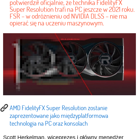
potwierdził oficjalnie, że technika FidelityFX
Super Resolution trafi na PC jeszcze w 2021 roku.
FSR – w odróżnieniu od NVIDIA DLSS – nie ma
opierać się na uczeniu maszynowym.
AMD FidelityFX Super Resolution zostanie
zaprezentowane jako międzyplatformowa
technologia na PC oraz konsolach
Scott Herkelman, wiceprezes i główny menedżer