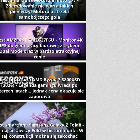
Test smartfona Motorola moto g77 -
Zdecydowanie nie warta takich
pieniędzy! Motorola strzela
samobójczego gola
est AMZFAST AMZG27F6U - Monitor 4K
IPS do gier i pracy biurowej z trybem
Dual Mode oraz w bardzo atrakcyjnej
cenie
Test procesora AMD Ryzen 7 5800X3D
(2026) - Legenda gamingu wraca po
terech latach... jednak cena okazuje się
zaporowa
st smartfona Samsung Galaxy Z Fold8 -
 najciekawszy Fold w historii marki. W
tej konstrukcji można się zakochać