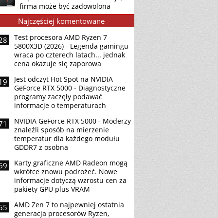
firma może być zadowolona
Najczęściej komentowane
Test procesora AMD Ryzen 7
28
5800X3D (2026) - Legenda gamingu
wraca po czterech latach... jednak
cena okazuje się zaporowa
Jest odczyt Hot Spot na NVIDIA
19
GeForce RTX 5000 - Diagnostyczne
programy zaczęły podawać
informacje o temperaturach
NVIDIA GeForce RTX 5000 - Moderzy
71
znaleźli sposób na mierzenie
temperatur dla każdego modułu
GDDR7 z osobna
Karty graficzne AMD Radeon mogą
69
wkrótce znowu podrożeć. Nowe
informacje dotyczą wzrostu cen za
pakiety GPU plus VRAM
AMD Zen 7 to najpewniej ostatnia
55
generacja procesorów Ryzen,