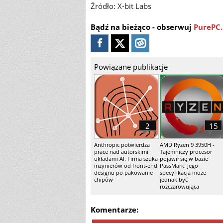
Źródło: X-bit Labs
Bądź na bieżąco - obserwuj
PurePC.
Powiązane publikacje
2
15
Anthropic potwierdza
AMD Ryzen 9 3950H -
prace nad autorskimi
Tajemniczy procesor
układami AI. Firma szuka
pojawił się w bazie
inżynierów od front-end
PassMark. Jego
designu po pakowanie
specyfikacja może
chipów
jednak być
rozczarowująca
Komentarze: