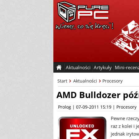
Aktualności
Artykuły
Mini-recen
Start
Aktualności
Procesory
AMD Bulldozer późn
Prolog
| 07-09-2011 15:19 |
Procesory
Pewne rzeczy
raz z kolei i
jednak iryto