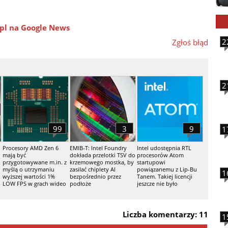
pl na Google News
2
Zgłoś błąd
2
99
3
9
1
Procesory AMD Zen 6
EMIB-T: Intel Foundry
Intel udostępnia RTL
mają być
dokłada przelotki TSV do
procesorów Atom
przygotowywane m.in. z
krzemowego mostka, by
startupowi
myślą o utrzymaniu
zasilać chiplety AI
powiązanemu z Lip-Bu
1
wyższej wartości 1%
bezpośrednio przez
Tanem. Takiej licencji
LOW FPS w grach wideo
podłoże
jeszcze nie było
Liczba komentarzy: 11
1