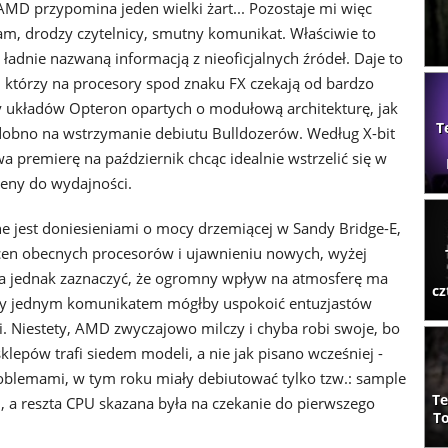
MD przypomina jeden wielki żart... Pozostaje mi więc
m, drodzy czytelnicy, smutny komunikat. Właściwie to
, ładnie nazwaną informacją z nieoficjalnych źródeł. Daje to
, którzy na procesory spod znaku FX czekają od bardzo
układów Opteron opartych o modułową architekturę, jak
T
dobno na wstrzymanie debiutu Bulldozerów. Według X-bit
 premierę na październik chcąc idealnie wstrzelić się w
ceny do wydajności.
 jest doniesieniami o mocy drzemiącej w Sandy Bridge-E,
 cen obecnych procesorów i ujawnieniu nowych, wyżej
ba jednak zaznaczyć, że ogromny wpływ na atmosferę ma
cz
y jednym komunikatem mógłby uspokoić entuzjastów
. Niestety, AMD zwyczajowo milczy i chyba robi swoje, bo
sklepów trafi siedem modeli, a nie jak pisano wcześniej -
roblemami, w tym roku miały debiutować tylko tzw.: sample
Te
u, a reszta CPU skazana była na czekanie do pierwszego
To