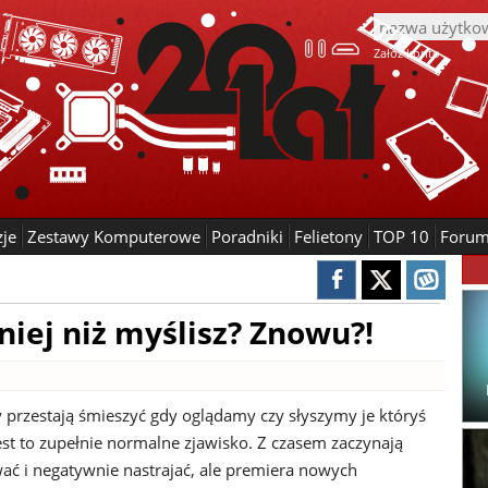
Załóż konto
zje
Zestawy Komputerowe
Poradniki
Felietony
TOP 10
Foru
iej niż myślisz? Znowu?!
 przestają śmieszyć gdy oglądamy czy słyszymy je któryś
 jest to zupełnie normalne zjawisko. Z czasem zaczynają
wać i negatywnie nastrajać, ale premiera nowych