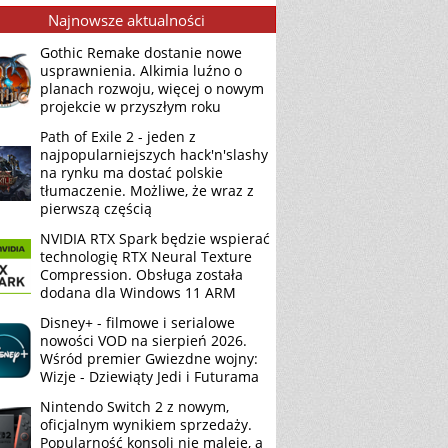
Najnowsze aktualności
Gothic Remake dostanie nowe
usprawnienia. Alkimia luźno o
planach rozwoju, więcej o nowym
projekcie w przyszłym roku
Path of Exile 2 - jeden z
najpopularniejszych hack'n'slashy
na rynku ma dostać polskie
tłumaczenie. Możliwe, że wraz z
pierwszą częścią
NVIDIA RTX Spark będzie wspierać
technologię RTX Neural Texture
Compression. Obsługa została
dodana dla Windows 11 ARM
Disney+ - filmowe i serialowe
nowości VOD na sierpień 2026.
Wśród premier Gwiezdne wojny:
Wizje - Dziewiąty Jedi i Futurama
Nintendo Switch 2 z nowym,
oficjalnym wynikiem sprzedaży.
Popularność konsoli nie maleje, a