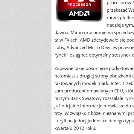
procesorów A
przekazać Wa
raczej plotkę
nadzieje tym
dawna. Mimo uruchomienia sprzedaży 
ta w FX'ach, AMD zdecydowało się po
Labs, Advanced Micro Devices przesuwa
rynek i osiągnąć optymalny stosunek 
Zapewne takie posunięcie podyktowane
natomiast z drugiej strony obniżkami
taktowanych modeli marki Intel. Trze
sam producent omawianych CPU, któr
niczym Bank Światowy rozszalałe rynki
już oficjalne informacje mówią, że do 
trzy. W związku z bliżej nieznanymi p
- czyli po jednej jednostce danego typ
kwartału 2012 roku.