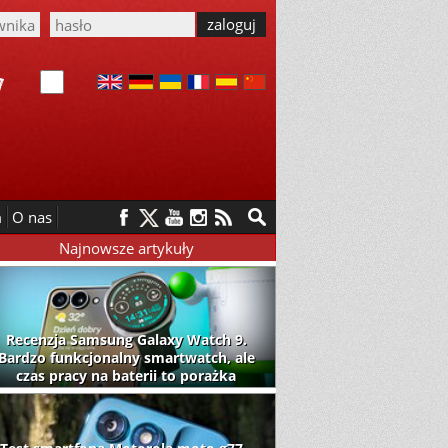
m
O nas
Najnowsze artykuły
Recenzja Samsung Galaxy Watch 9.
Bardzo funkcjonalny smartwatch, ale
czas pracy na baterii to porażka