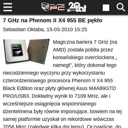
7 GHz na Phenom II X4 955 BE pękło
Sebastian Oktaba
, 15-03-2010 15:25
Magiczna bariera 7 GHz (na
AMD) została pobita przez
koreańskiego overclockera „
namegt”, który dokonał tego
niecodziennego wyczynu przy wykorzystaniu
czterordzeniowego procesora Phenom II X4 955
Black Edition oraz płyty głównej Asus M4A89GTD
PRO/USB3. Dokładny wynik to 7109 MHz, ale i
wcześniejsze osiągnięcia wspomnianego
dżentelmena były równie imponujące, bowiem na tej
samej platformie uzyskał on rekordowe wówczas
7056 MHz (zaledwie kilka dni temu). Oczywiście, do