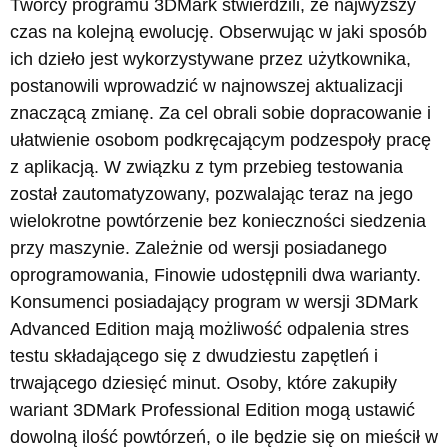
Twórcy programu 3DMark stwierdzili, że najwyższy
czas na kolejną ewolucję. Obserwując w jaki sposób
ich dzieło jest wykorzystywane przez użytkownika,
postanowili wprowadzić w najnowszej aktualizacji
znaczącą zmianę. Za cel obrali sobie dopracowanie i
ułatwienie osobom podkręcającym podzespoły pracę
z aplikacją. W związku z tym przebieg testowania
został zautomatyzowany, pozwalając teraz na jego
wielokrotne powtórzenie bez konieczności siedzenia
przy maszynie. Zależnie od wersji posiadanego
oprogramowania, Finowie udostępnili dwa warianty.
Konsumenci posiadający program w wersji 3DMark
Advanced Edition mają możliwość odpalenia stres
testu składającego się z dwudziestu zapętleń i
trwającego dziesięć minut. Osoby, które zakupiły
wariant 3DMark Professional Edition mogą ustawić
dowolną ilość powtórzeń, o ile będzie się on mieścił w