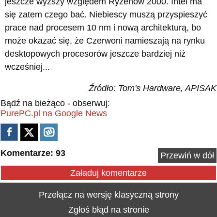
jeszcze wyższy względem Ryzenów 2000. Intel ma
się zatem czego bać. Niebiescy muszą przyspieszyć
prace nad procesem 10 nm i nową architekturą, bo
może okazać się, że Czerwoni namieszają na rynku
desktopowych procesorów jeszcze bardziej niż
wcześniej...
Źródło: Tom's Hardware, APISAK
Bądź na bieżąco - obserwuj:
PurePC.pl na Google News
Komentarze: 93
Przewiń w dół
Załaduj komentarze
Przełącz na wersję klasyczną strony
Zgłoś błąd na stronie