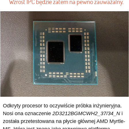
Wzrost IPC będzie zatem na pewno zauważalny.
Odkryty procesor to oczywiście próbka inżynieryjna.
Nosi ona oznaczenie
2D3212BGMCWH2_37/34_N
i
została przetestowana na płycie głównej AMD Myrtle-